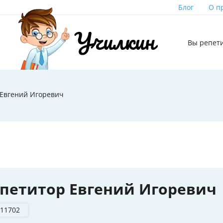
Блог
О п
Вы репет
 Евгений Игоревич
петитор Евгений Игоревич
 11702