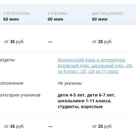
У РЕПЕТИТОРА
У УЧЕНИКА
ДИСТАНЦИОННО
60 мин
60 мин
60 мин
от
35
руб.
—
от
25
руб.
азделы
белорусский язык и литература
,
вузовский курс
,
школьный курс
,
ИА
за 9 класс
,
ЦТ
,
ЦЭ за 11 класс
ополнения
Не указаны
атегории учеников
дети 4-5 лет, дети 6-7 лет,
школьники 1-11 класса,
студенты, взрослые
от
35
руб.
—
от
25
руб.