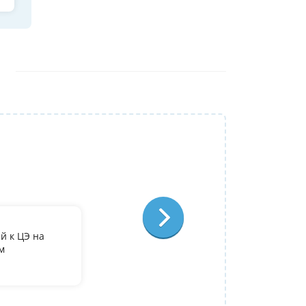
Репетитор:
Лариса Степановна
Французский язык
Отзыв:
й к ЦЭ на
По занятиям с Ларисой Степановной у ме
м
преподаватель, очень довольна, что попа
Полина
09 июля 2026