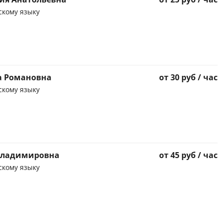
скому языку
а Романовна
от 30 руб / час
скому языку
 Владимировна
от 45 руб / час
скому языку