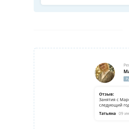
Ре
М
Р
Отзыв:
Занятия с Мар
следующий год
Татьяна
09 и