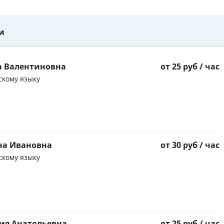
и
а Валентиновна
от 25 руб / час
скому языку
на Ивановна
от 30 руб / час
скому языку
ия Анатольевна
от 25 руб / час