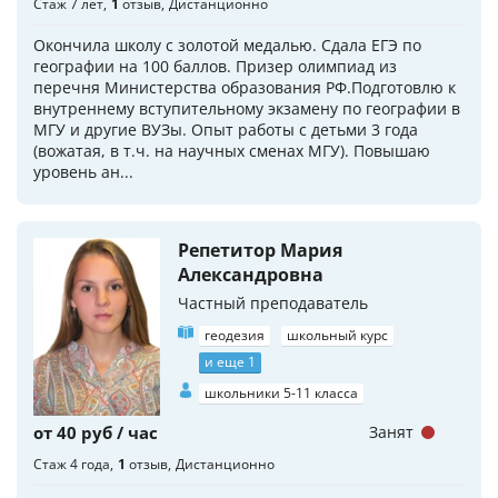
Стаж 7 лет
1
отзыв
Дистанционно
Окончила школу с золотой медалью. Сдала ЕГЭ по
географии на 100 баллов. Призер олимпиад из
перечня Министерства образования РФ.Подготовлю к
внутреннему вступительному экзамену по географии в
МГУ и другие ВУЗы. Опыт работы с детьми 3 года
(вожатая, в т.ч. на научных сменах МГУ). Повышаю
уровень ан...
Репетитор Мария
Александровна
Частный преподаватель
геодезия
школьный курс
и еще 1
школьники 5-11 класса
от 40 руб / час
Занят
Стаж 4 года
1
отзыв
Дистанционно