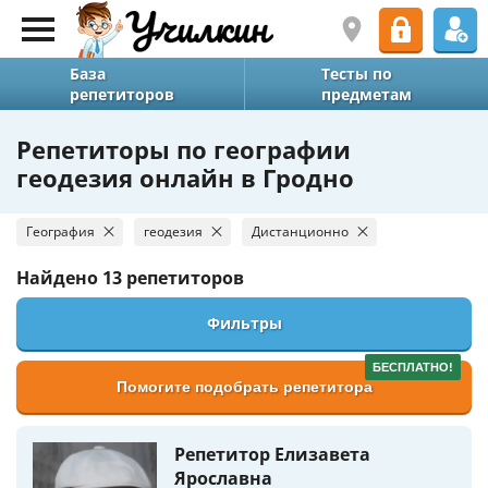
База
Тесты по
репетиторов
предметам
Репетиторы по географии
геодезия онлайн в Гродно
География
геодезия
Дистанционно
Найдено
13 репетиторов
Фильтры
БЕСПЛАТНО!
Помогите подобрать репетитора
Репетитор Елизавета
Ярославна