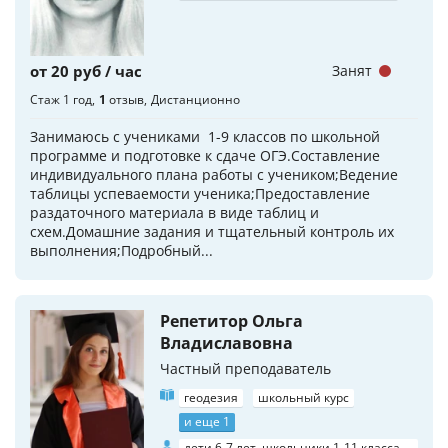
от 20 руб / час
Занят
Стаж 1 год
1
отзыв
Дистанционно
Занимаюсь с учениками 1-9 классов по школьной
программе и подготовке к сдаче ОГЭ.Составление
индивидуального плана работы с учеником;Ведение
таблицы успеваемости ученика;Предоставление
раздаточного материала в виде таблиц и
схем.Домашние задания и тщательный контроль их
выполнения;Подробный...
Репетитор Ольга
Владиславовна
Частный преподаватель
геодезия
школьный курс
и еще 1
дети 6-7 лет, школьники 1-11 класса,