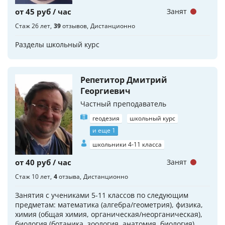
от 45 руб / час
Занят
Стаж 26 лет
39
отзывов
Дистанционно
Разделы школьный курс
Репетитор Дмитрий
Георгиевич
Частный преподаватель
геодезия
школьный курс
и еще 1
школьники 4-11 класса
от 40 руб / час
Занят
Стаж 10 лет
4
отзыва
Дистанционно
Занятия с учениками 5-11 классов по следующим
предметам: математика (алгебра/геометрия), физика,
химия (общая химия, органическая/неорганическая),
биология (ботаника, зоология, анатомия, биология),