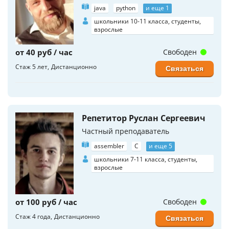
java
python
и еще 1
школьники 10-11 класса, студенты,
взрослые
от 40 руб / час
Свободен
Стаж 5 лет
Дистанционно
Связаться
Репетитор Руслан Сергеевич
Частный преподаватель
assembler
C
и еще 5
школьники 7-11 класса, студенты,
взрослые
от 100 руб / час
Свободен
Стаж 4 года
Дистанционно
Связаться