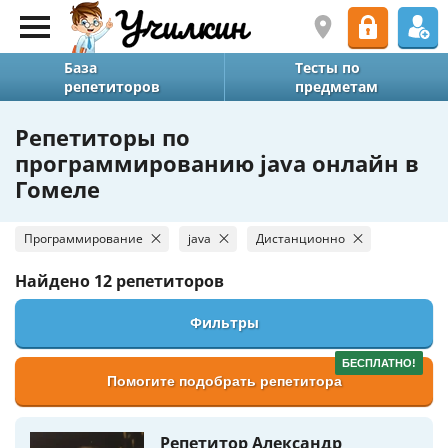
База
Тесты по
репетиторов
предметам
Репетиторы по
программированию java онлайн в
Гомеле
Программирование
java
Дистанционно
Найдено
12 репетиторов
Фильтры
БЕСПЛАТНО!
Помогите подобрать репетитора
Репетитор Александр