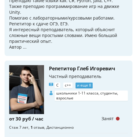
Преподаю такие языки как: C#, Python, Java, C++.
Также преподаю программирование игр на движке
Unity.
Помогаю с лабораторными/курсовыми работами.
Репетитор к сдаче ОГЭ, ЕГЭ.
Я интересный преподаватель, который объяснит
сложные вещи простыми словами. Имею большой
практический опыт.
Автор ...
Репетитор Глеб Игоревич
Частный преподаватель
C
c++
и еще 8
школьники 1-11 класса, студенты,
взрослые
от 30 руб / час
Занят
Стаж 7 лет
1
отзыв
Дистанционно