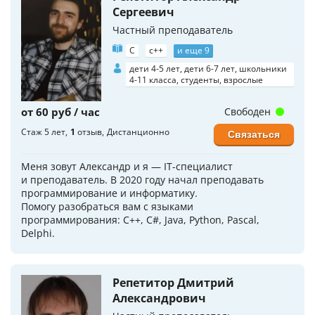
Сергеевич
Частный преподаватель
C
c++
и еще 9
дети 4-5 лет, дети 6-7 лет, школьники
4-11 класса, студенты, взрослые
от 60 руб / час
Свободен
Стаж 5 лет
1
отзыв
Дистанционно
Связаться
Меня зовут Александр и я — IT-специалист
и преподаватель. В 2020 году начал преподавать
программирование и информатику.
Помогу разобраться вам с языками
программирования: С++, C#, Java, Python, Pascal,
Delphi.
Репетитор Дмитрий
Александрович