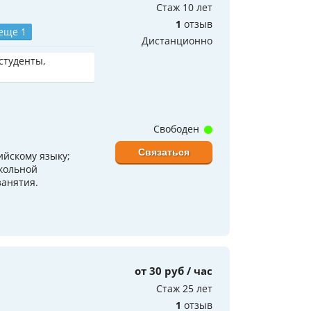
Стаж 10 лет
1
отзыв
еще 1
Дистанционно
 студенты,
Свободен
Связаться
йскому языку;
школьной
занятия.
от 30 руб / час
Стаж 25 лет
1
отзыв