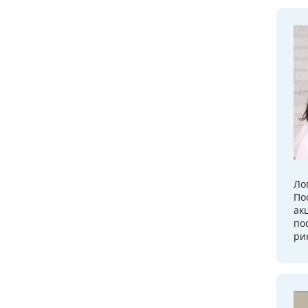
Ло
По
ак
по
ри