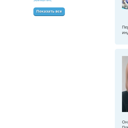
Показать все
Пе
ин
Он
По