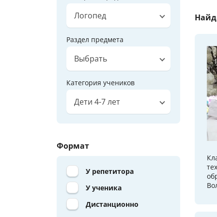
Логопед
Найд
Раздел предмета
Выбрать
Категория учеников
Дети 4-7 лет
Формат
Кл
те
У репетитора
об
Во
У ученика
Дистанционно