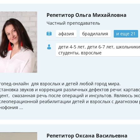
Репетитор Ольга Михайловна
Частный преподаватель
афазия
брадилалия
и еще 21
дети 4-5 лет, дети 6-7 лет, школьники
студенты, взрослые
гопед-онлайн для взрослых и детей любой город мира.
становка звуков и коррекция различных дефектов речи: картаво
цент, смазанная речь после операций и инсультов. Являюсь экс
слеоперационной реабилитации детей и взрослых с диагнозом
нофония ...
Репетитор Оксана Васильевна