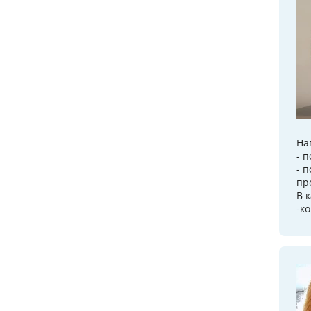
На
- 
- 
пр
В 
-ко