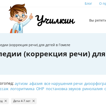
Блог
О п
Вы репет
едии (коррекция речи) для детей в Гомеле
педии (коррекция речи) для
огопед:
аутизм
афазия
все нарушения речи
дизорфогр
ссаж
логоритмика
ОНР
постановка звуков
ринолалия
ед
Дети 4-7 лет