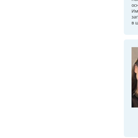
ос
Им
за
в 