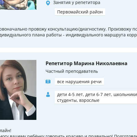
Занятия у репетитора
Первомайский район
рвоначально провожу консультацию/диагностику. Произвожу п
дивидуального плана работы - индивидуального маршрута корр
Репетитор Марина Николаевна
Частный преподаватель
все нарушения речи
дети 4-5 лет, дети 6-7 лет, школьники
студенты, взрослые
лайн!
могу вашему ребёнку говорить красиво и правильно! Подготовл