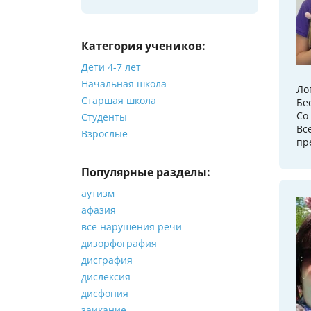
Категория учеников:
Дети 4-7 лет
Начальная школа
Ло
Старшая школа
Бе
Со
Студенты
Вс
Взрослые
пр
Популярные разделы:
аутизм
афазия
все нарушения речи
дизорфография
дисграфия
дислексия
дисфония
заикание