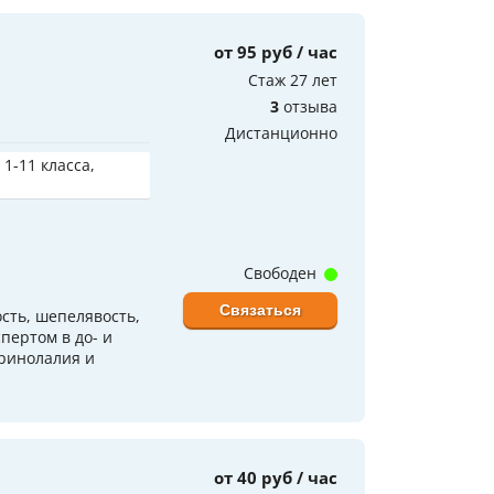
от 95 руб / час
Стаж 27 лет
3
отзыва
Дистанционно
 1-11 класса,
Свободен
Связаться
сть, шепелявость,
пертом в до- и
 ринолалия и
от 40 руб / час