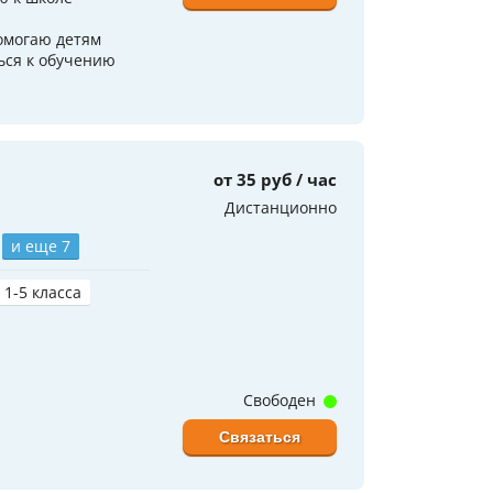
омогаю детям
ься к обучению
от 35 руб / час
Дистанционно
и еще 7
 1-5 класса
Свободен
Связаться