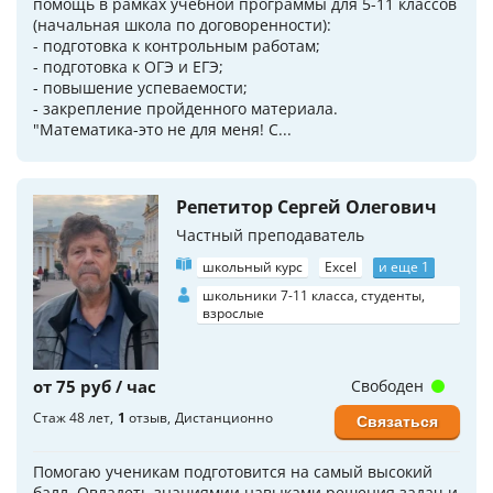
помощь в рамках учебной программы для 5-11 классов
(начальная школа по договоренности):
- подготовка к контрольным работам;
- подготовка к ОГЭ и ЕГЭ;
- повышение успеваемости;
- закрепление пройденного материала.
"Математика-это не для меня! С...
Репетитор Сергей Олегович
Частный преподаватель
школьный курс
Excel
и еще 1
школьники 7-11 класса, студенты,
взрослые
от 75 руб / час
Свободен
Стаж 48 лет
1
отзыв
Дистанционно
Связаться
Помогаю ученикам подготовится на самый высокий
балл. Овладеть знаниямии навыками решения задач и