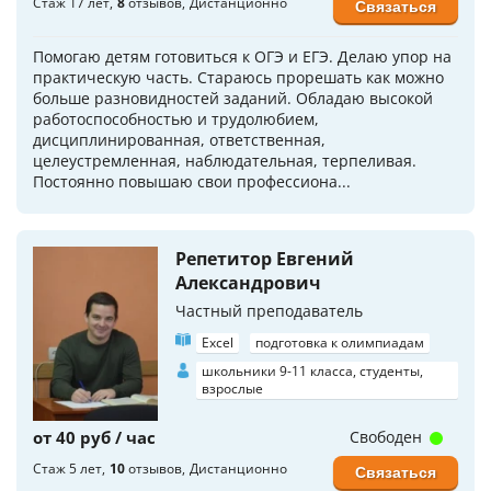
Стаж 17 лет
8
отзывов
Дистанционно
Связаться
Помогаю детям готовиться к ОГЭ и ЕГЭ. Делаю упор на
практическую часть. Стараюсь прорешать как можно
больше разновидностей заданий. Обладаю высокой
работоспособностью и трудолюбием,
дисциплинированная, ответственная,
целеустремленная, наблюдательная, терпеливая.
Постоянно повышаю свои профессиона...
Репетитор Евгений
Александрович
Частный преподаватель
Excel
подготовка к олимпиадам
школьники 9-11 класса, студенты,
взрослые
от 40 руб / час
Свободен
Стаж 5 лет
10
отзывов
Дистанционно
Связаться