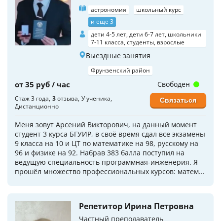
астрономия
школьный курс
и еще 3
дети 4-5 лет, дети 6-7 лет, школьники
7-11 класса, студенты, взрослые
Выездные занятия
Фрунзенский район
от 35 руб / час
Свободен
Стаж 3 года
3
отзыва
У ученика
Связаться
Дистанционно
Меня зовут Арсений Викторович, на данный момент
студент 3 курса БГУИР, в своё время сдал все экзамены
9 класса на 10 и ЦТ по математике на 98, русскому на
96 и физике на 92. Набрав 383 балла поступил на
ведущую специальность программная-инженерия. Я
прошёл множество профессиональных курсов: матем...
Репетитор Ирина Петровна
Частный преподаватель