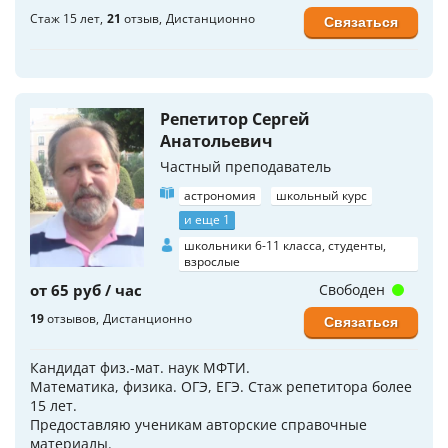
Стаж 15 лет
21
отзыв
Дистанционно
Связаться
Репетитор Сергей
Анатольевич
Частный преподаватель
астрономия
школьный курс
и еще 1
школьники 6-11 класса, студенты,
взрослые
от 65 руб / час
Свободен
19
отзывов
Дистанционно
Связаться
Кандидат физ.-мат. наук МФТИ.
Математика, физика. ОГЭ, ЕГЭ. Стаж репетитора более
15 лет.
Предоставляю ученикам авторские справочные
материалы.