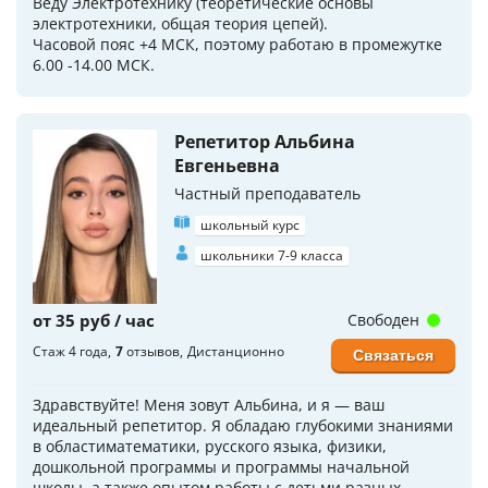
Веду Электротехнику (теоретические основы
электротехники, общая теория цепей).
Часовой пояс +4 МСК, поэтому работаю в промежутке
6.00 -14.00 МСК.
Репетитор Альбина
Евгеньевна
Частный преподаватель
школьный курс
школьники 7-9 класса
от 35 руб / час
Свободен
Стаж 4 года
7
отзывов
Дистанционно
Связаться
Здравствуйте! Меня зовут Альбина, и я — ваш
идеальный репетитор. Я обладаю глубокими знаниями
в областиматематики, русского языка, физики,
дошкольной программы и программы начальной
школы, а также опытом работы с детьми разных