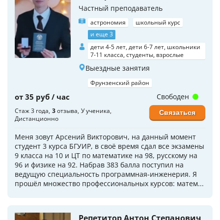
Частный преподаватель
астрономия
школьный курс
и еще 3
дети 4-5 лет, дети 6-7 лет, школьники
7-11 класса, студенты, взрослые
Выездные занятия
Фрунзенский район
от 35 руб / час
Свободен
Стаж 3 года
3
отзыва
У ученика
Связаться
Дистанционно
Меня зовут Арсений Викторович, на данный момент
студент 3 курса БГУИР, в своё время сдал все экзамены
9 класса на 10 и ЦТ по математике на 98, русскому на
96 и физике на 92. Набрав 383 балла поступил на
ведущую специальность программная-инженерия. Я
прошёл множество профессиональных курсов: матем...
Репетитор Антон Степанович