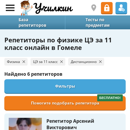
База
Тесты по
репетиторов
предметам
Репетиторы по физике ЦЭ за 11
класс онлайн в Гомеле
Физика
ЦЭ за 11 класс
Дистанционно
Найдено
6 репетиторов
Фильтры
БЕСПЛАТНО!
Помогите подобрать репетитора
Репетитор Арсений
Викторович