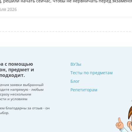
, решили начать сейчас, чтобы не нервничать перед экзамено
юля 2026
ра с помощью
ВУЗы
он, предмет и
Тесты по предметам
подходит.
Блог
щения заявки выбранный
водите напрямую - любым
Репетиторам
 сразу нескольким
ости и условиям
ем благодарны за отзыв - он
ыбор.