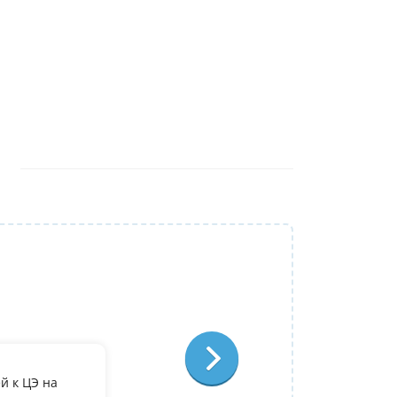
Репетитор:
Лариса Степановна
Французский язык
Отзыв:
й к ЦЭ на
По занятиям с Ларисой Степановной у ме