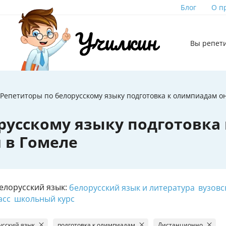
Блог
О п
Вы репет
Репетиторы по белорусскому языку подготовка к олимпиадам о
русскому языку подготовка 
 в Гомеле
елорусский язык:
белорусский язык и литература
вузовс
асс
школьный курс
усский язык
подготовка к олимпиадам
Дистанционно