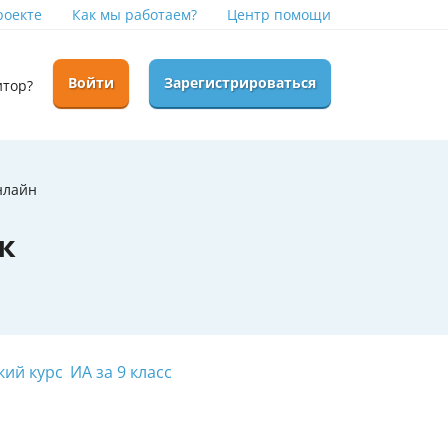
роекте
Как мы работаем?
Центр помощи
Войти
Зарегистрироваться
итор?
нлайн
к
кий курс
ИА за 9 класс