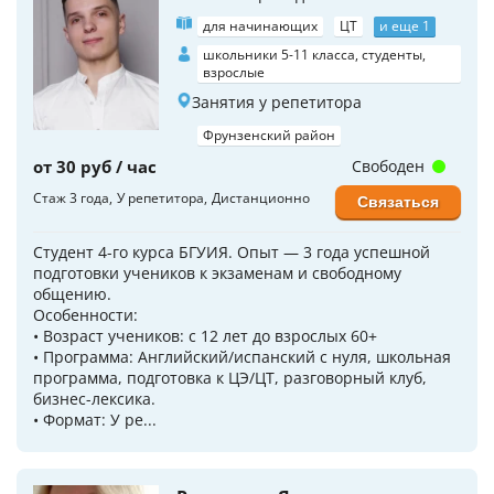
для начинающих
ЦТ
и еще 1
школьники 5-11 класса, студенты,
взрослые
Занятия у репетитора
Фрунзенский район
от 30 руб / час
Свободен
Стаж 3 года
У репетитора
Дистанционно
Связаться
Студент 4-го курса БГУИЯ. Опыт — 3 года успешной
подготовки учеников к экзаменам и свободному
общению.
Особенности:
• Возраст учеников: с 12 лет до взрослых 60+
• Программа: Английский/испанский с нуля, школьная
программа, подготовка к ЦЭ/ЦТ, разговорный клуб,
бизнес-лексика.
• Формат: У ре...