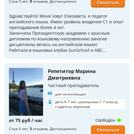
Стаж 5 лет
8
отзывов
Дистанционно
Связаться
Здравствуйте! Меня зовут Елизавета, я педагог
английского языка. Имею уровень владения C1 и опыт
преподавания более 4 лет.
Закончила Президентскую академию с красным
дипломом по языковому направлению (многие
дисциплины велись на английском языке)
Работала в языковых клубах SunSchool и ABC...
Репетитор Марина
Дмитриевна
Частный преподаватель
для начинающих
дети 6-7 лет, школьники 1-7 класса,
студенты, взрослые
от 75 руб / час
Свободен
Стаж 6 лет
5
отзывов
Дистанционно
Связаться