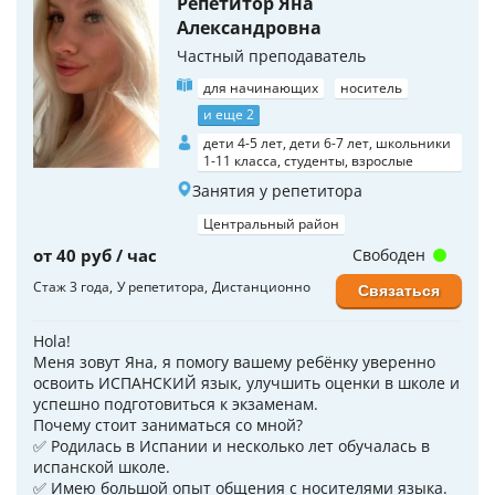
Репетитор Яна
Александровна
Частный преподаватель
для начинающих
носитель
и еще 2
дети 4-5 лет, дети 6-7 лет, школьники
1-11 класса, студенты, взрослые
Занятия у репетитора
Центральный район
от 40 руб / час
Свободен
Стаж 3 года
У репетитора
Дистанционно
Связаться
Hola!
Меня зовут Яна, я помогу вашему ребёнку уверенно
освоить ИСПАНСКИЙ язык, улучшить оценки в школе и
успешно подготовиться к экзаменам.
Почему стоит заниматься со мной?
✅ Родилась в Испании и несколько лет обучалась в
испанской школе.
✅ Имею большой опыт общения с носителями языка.