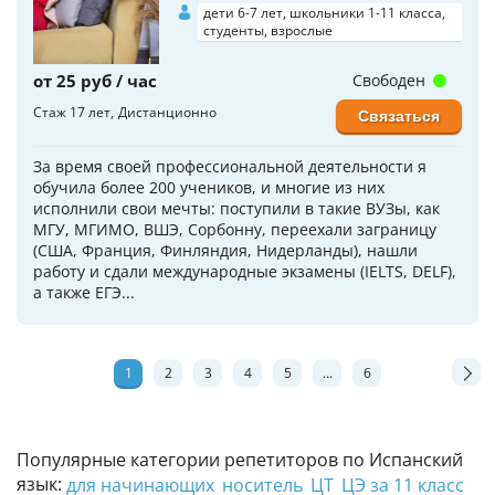
дети 6-7 лет, школьники 1-11 класса,
студенты, взрослые
от 25 руб / час
Свободен
Стаж 17 лет
Дистанционно
Связаться
За время своей профессиональной деятельности я
обучила более 200 учеников, и многие из них
исполнили свои мечты: поступили в такие ВУЗы, как
МГУ, МГИМО, ВШЭ, Сорбонну, переехали заграницу
(США, Франция, Финляндия, Нидерланды), нашли
работу и сдали международные экзамены (IELTS, DELF),
а также ЕГЭ...
1
2
3
4
5
...
6
Популярные категории репетиторов по Испанский
язык:
для начинающих
носитель
ЦТ
ЦЭ за 11 класс