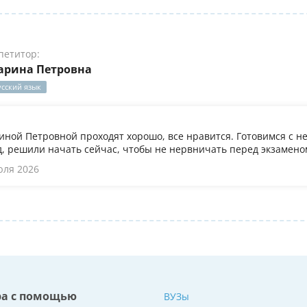
петитор:
арина Петровна
усский язык
иной Петровной проходят хорошо, все нравится. Готовимся с не
, решили начать сейчас, чтобы не нервничать перед экзамено
юля 2026
ра с помощью
ВУЗы