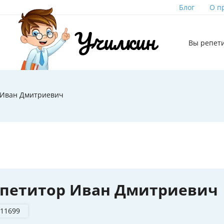
Блог
О п
Вы репет
 Иван Дмитриевич
епетитор Иван Дмитриевич
 11699