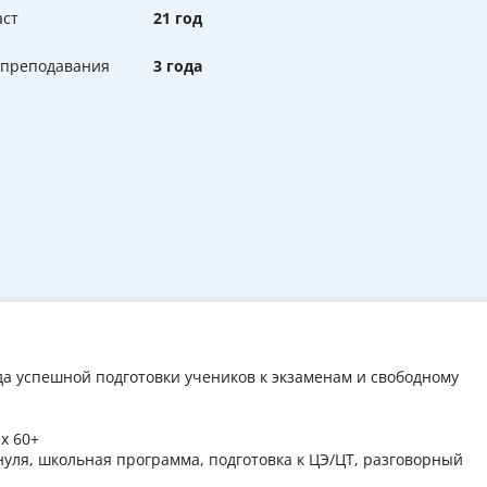
аст
21 год
 преподавания
3 года
ода успешной подготовки учеников к экзаменам и свободному
ых 60+
нуля, школьная программа, подготовка к ЦЭ/ЦТ, разговорный