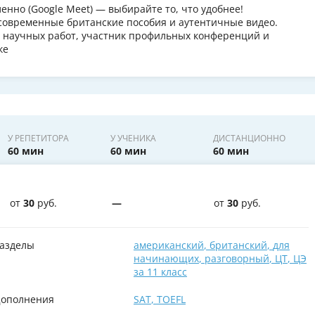
ленно (Google Meet) — выбирайте то, что удобнее!
современные британские пособия и аутентичные видео.
р научных работ, участник профильных конференций и
ке
У РЕПЕТИТОРА
У УЧЕНИКА
ДИСТАНЦИОННО
60 мин
60 мин
60 мин
от
30
руб.
—
от
30
руб.
азделы
американский
,
британский
,
для
начинающих
,
разговорный
,
ЦТ
,
ЦЭ
за 11 класс
ополнения
SAT
,
TOEFL