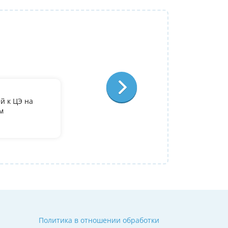
Репетитор:
Лариса Степановна
Французский язык
Отзыв:
й к ЦЭ на
По занятиям с Ларисой Степановной у ме
м
преподаватель, очень довольна, что попа
Полина
09 июля 2026
Политика в отношении обработки