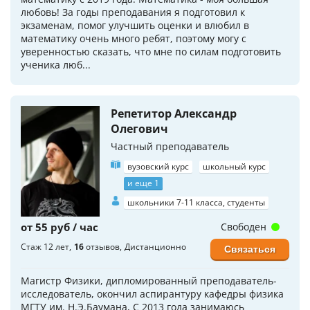
любовь! За годы преподавания я подготовил к
экзаменам, помог улучшить оценки и влюбил в
математику очень много ребят, поэтому могу с
уверенностью сказать, что мне по силам подготовить
ученика люб...
Репетитор Александр
Олегович
Частный преподаватель
вузовский курс
школьный курс
и еще 1
школьники 7-11 класса, студенты
от 55 руб / час
Свободен
Стаж 12 лет
16
отзывов
Дистанционно
Связаться
Магистр Физики, дипломированный преподаватель-
исследователь, окончил аспирантуру кафедры физика
МГТУ им. Н.Э.Баумана, С 2013 года занимаюсь