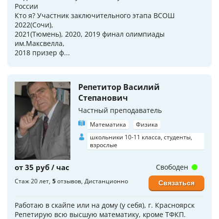
России
Кто я? Участник заключительного этапа ВСОШ
2022(Сочи),
2021(Тюмень), 2020, 2019 финал олимпиады
им.Максвелла,
2018 призер ф...
Репетитор Василий
Степанович
Частный преподаватель
Математика
Физика
школьники 10-11 класса, студенты,
взрослые
от 35 руб / час
Свободен
Стаж 20 лет
5
отзывов
Дистанционно
Связаться
Работаю в скайпе или на дому (у себя), г. Красноярск
Репетирую всю высшую математику, кроме ТФКП.