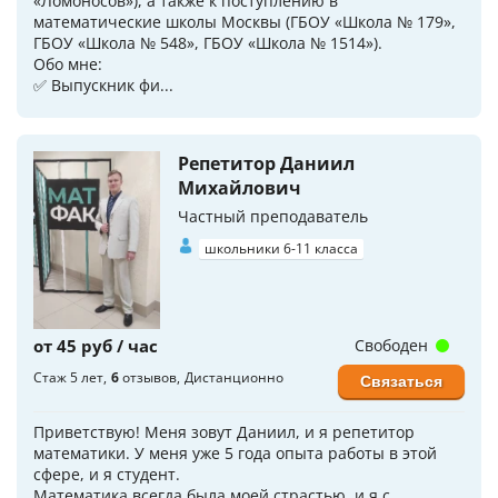
«Ломоносов»), а также к поступлению в
математические школы Москвы (ГБОУ «Школа № 179»,
ГБОУ «Школа № 548», ГБОУ «Школа № 1514»).
Обо мне:
✅ Выпускник фи...
Репетитор Даниил
Михайлович
Частный преподаватель
школьники 6-11 класса
от 45 руб / час
Свободен
Стаж 5 лет
6
отзывов
Дистанционно
Связаться
Приветствую! Меня зовут Даниил, и я репетитор
математики. У меня уже 5 года опыта работы в этой
сфере, и я студент.
Математика всегда была моей страстью, и я с