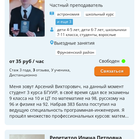
Частный преподаватель
астрономия
школьный курс
и еще 3
дети 4-5 лет, дети 6-7 лет, школьники
7-11 класса, студенты, взрослые
Выездные занятия
Фрунзенский район
от 35 руб / час
Свободен
Стаж 3 года
3
отзыва
У ученика
Связаться
Дистанционно
Меня зовут Арсений Викторович, на данный момент
студент 3 курса БГУИР, в своё время сдал все экзамены
9 класса на 10 и ЦТ по математике на 98, русскому на
96 и физике на 92. Набрав 383 балла поступил на
ведущую специальность программная-инженерия. Я
прошёл множество профессиональных курсов: матем...
Репетитор Ирина Петровна