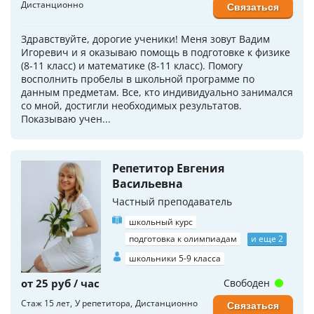
Дистанционно
Связаться
Здравствуйте, дорогие ученики! Меня зовут Вадим
Игоревич и я оказываю помощь в подготовке к физике
(8-11 класс) и математике (8-11 класс). Помогу
восполнить пробелы в школьной программе по
данным предметам. Все, кто индивидуально занимался
со мной, достигли необходимых результатов.
Показываю учен...
Репетитор Евгения
Васильевна
Частный преподаватель
школьный курс
подготовка к олимпиадам
и еще 2
школьники 5-9 класса
от 25 руб / час
Свободен
Стаж 15 лет
У репетитора
Дистанционно
Связаться