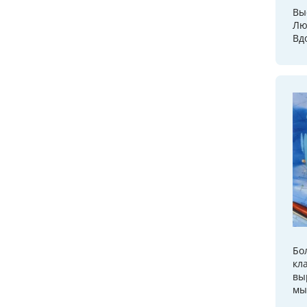
Вы
Лю
Вд
Бо
кл
вы
мы