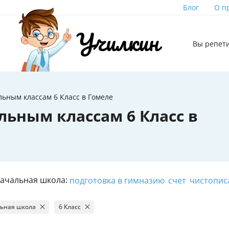
Блог
О п
Вы репет
ьным классам 6 Класс в Гомеле
льным классам 6 Класс в
Начальная школа:
подготовка в гимназию
счет
чистопис
ьная школа
6 Класс