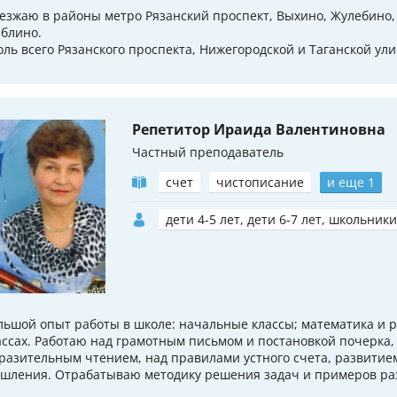
езжаю в районы метро Рязанский проспект, Выхино, Жулебино, 
блино.
оль всего Рязанского проспекта, Нижегородской и Таганской ули
Репетитор Ираида Валентиновна
Частный преподаватель
счет
чистописание
и еще 1
дети 4-5 лет, дети 6-7 лет, школьники
льшой опыт работы в школе: начальные классы; математика и ру
ассах. Работаю над грамотным письмом и постановкой почерка,
разительным чтением, над правилами устного счета, развитие
шления. Отрабатываю методику решения задач и примеров раз