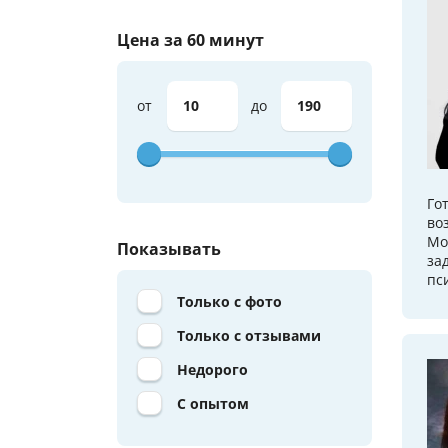
Цена за 60 минут
от
до
Го
во
Мо
Показывать
за
пс
Только с фото
Только с отзывами
Недорого
С опытом