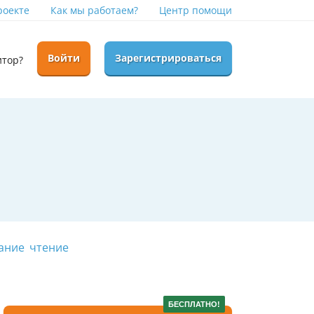
роекте
Как мы работаем?
Центр помощи
Войти
Зарегистрироваться
итор?
ание
чтение
БЕСПЛАТНО!