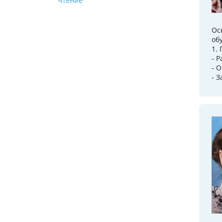
чтение
Ос
об
1.
- 
- 
- 