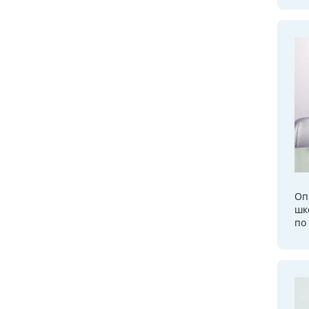
Оп
шк
по