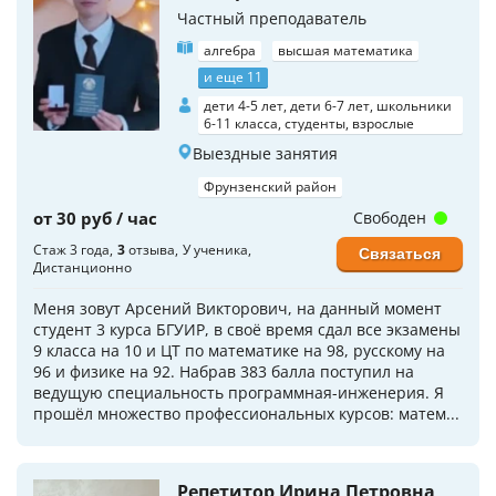
Частный преподаватель
алгебра
высшая математика
и еще 11
дети 4-5 лет, дети 6-7 лет, школьники
6-11 класса, студенты, взрослые
Выездные занятия
Фрунзенский район
от 30 руб / час
Свободен
Стаж 3 года
3
отзыва
У ученика
Связаться
Дистанционно
Меня зовут Арсений Викторович, на данный момент
студент 3 курса БГУИР, в своё время сдал все экзамены
9 класса на 10 и ЦТ по математике на 98, русскому на
96 и физике на 92. Набрав 383 балла поступил на
ведущую специальность программная-инженерия. Я
прошёл множество профессиональных курсов: матем...
Репетитор Ирина Петровна