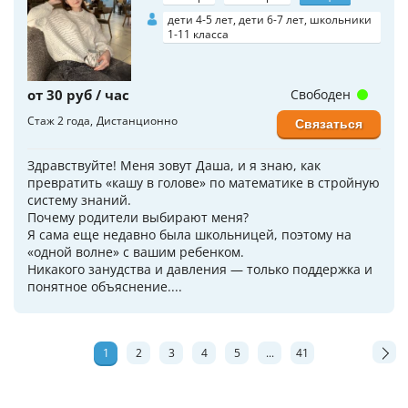
дети 4-5 лет, дети 6-7 лет, школьники
1-11 класса
от 30 руб / час
Свободен
Стаж 2 года
Дистанционно
Связаться
Здравствуйте! Меня зовут Даша, и я знаю, как
превратить «кашу в голове» по математике в стройную
систему знаний.
Почему родители выбирают меня?
Я сама еще недавно была школьницей, поэтому на
«одной волне» с вашим ребенком.
Никакого занудства и давления — только поддержка и
понятное объяснение....
1
2
3
4
5
...
41