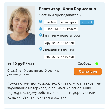
Репетитор Юлия Борисовна
Частный преподаватель
алгебра
геометрия
и еще 1
школьники 7-9 класса
Занятия у репетитора
Фрунзенский район
Выездные занятия
Фрунзенский район
от 40 руб / час
Свободен
Стаж 5 лет
У репетитора
У ученика
Связаться
Дистанционно
Помогаю учиться комфортно. Считаю, что главное - не
заучивание материала, а понимание основ. Ищу
подход к каждому ребенку и верю, что дорогу осилит
идущий. Занятия онлайн и офлайн.