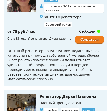
школьники 3-11 класса, студенты,
взрослые
Занятия у репетитора
Советский район
от 70 руб / час
Свободен
Стаж 33 года
У репетитора
Дистанционно
Связаться
Опытный репетитор по математике, педагог высшей
категории при помощи собственной методики(более
30лет работы) поможет понять и полюбить этот
удивительный предмет, который ум в порядок
приводит, легко выявит и ликвидирует пробелы,
разовьет логическое мышление, диагносцирует
математические способно...
Репетитор Дарья Павловна
Частный преподаватель
алгебра
геометрия
и еще 1