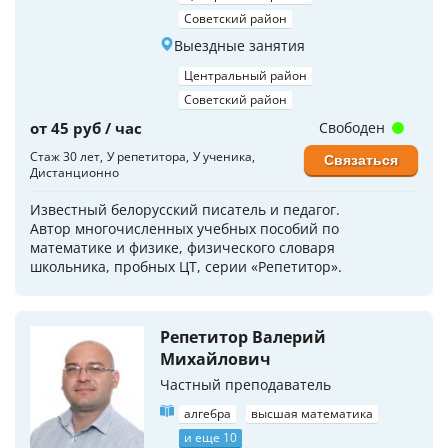
Советский район
Выездные занятия
Центральный район
Советский район
от 45 руб / час
Свободен
Стаж 30 лет
У репетитора
У ученика
Связаться
Дистанционно
Известный белорусский писатель и педагог.
Автор многочисленных учебных пособий по
математике и физике, физического словаря
школьника, пробных ЦТ, серии «Репетитор».
Репетитор Валерий
Михайлович
Частный преподаватель
алгебра
высшая математика
и еще 10