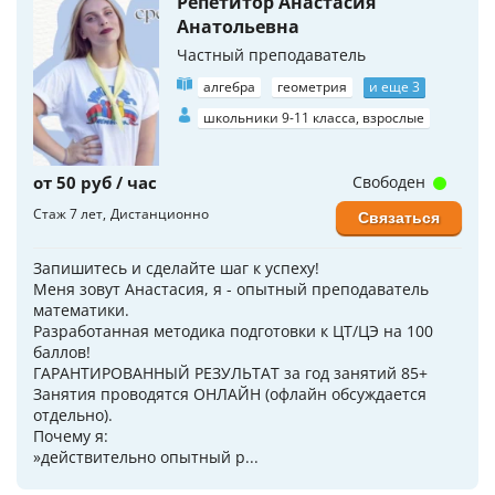
Репетитор Анастасия
Анатольевна
Частный преподаватель
алгебра
геометрия
и еще 3
школьники 9-11 класса, взрослые
от 50 руб / час
Свободен
Стаж 7 лет
Дистанционно
Связаться
Запишитесь и сделайте шаг к успеху!
Меня зовут Анастасия, я - опытный преподаватель
математики.
Разработанная методика подготовки к ЦТ/ЦЭ на 100
баллов!
ГАРАНТИРОВАННЫЙ РЕЗУЛЬТАТ за год занятий 85+
Занятия проводятся ОНЛАЙН (офлайн обсуждается
отдельно).
Почему я:
»действительно опытный р...