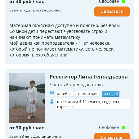
от 30 руб / час
Свободен
Стаж 2 года
Дистанционно
Связаться
Материал объясняю доступно и понятно, без воды
Со мной дети перестают чувствовать страх и
начинают понимать математику
Мой девиз как преподавателя - "Нет человека,
который не понимает математику, есть человек,
которому плохо объяснили"
Репетитор Лина Геннадьевна
Частный преподаватель
алгебра
геометрия
и еще 3
школьники 4-11 класса, студенты,
взрослые
от 30 руб / час
Свободен
Стаж 38 лет
Дистанционно
Связаться