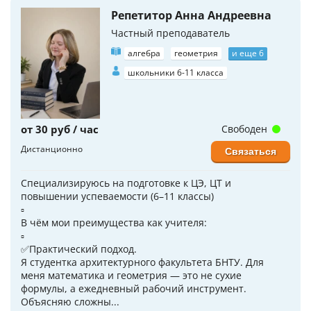
Репетитор Анна Андреевна
Частный преподаватель
алгебра
геометрия
и еще 6
школьники 6-11 класса
от 30 руб / час
Свободен
Дистанционно
Связаться
Специализируюсь на подготовке к ЦЭ, ЦТ и
повышении успеваемости (6–11 классы)
▫️
В чём мои преимущества как учителя:
▫️
​✅Практический подход.
Я студентка архитектурного факультета БНТУ. Для
меня математика и геометрия — это не сухие
формулы, а ежедневный рабочий инструмент.
Объясняю сложны...