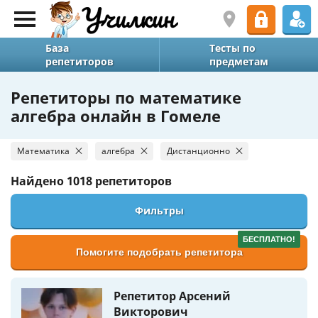
База
Тесты по
репетиторов
предметам
Репетиторы по математике
алгебра онлайн в Гомеле
Математика
алгебра
Дистанционно
Найдено
1018 репетиторов
Фильтры
БЕСПЛАТНО!
Помогите подобрать репетитора
Репетитор Арсений
Викторович