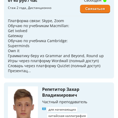
от 40 руб / час
Свободен
Стаж 2 года
Дистанционно
Связаться
Платформа связи: Skype, Zoom
Oбучаю по учебникам Macmillan:
Get ivolved
Gateway
Обучаю по учебника Cambridge:
Superminds
Own it
Грамматику беру из Grammar and Beyond, Round up
Игры через платформу Wordwall (полный доступ)
Словарь через платформу Quizlet (полный доступ)
Презентац...
Репетитор Захар
Владимирович
Частный преподаватель
для начинающих
китайская каллиграфия