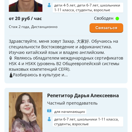
дети 4-5 лет, дети 6-7 лет, школьники
1-11 класса, студенты, взрослые
от 20 руб / час
Свободен
Стаж 2 года
Дистанционно
Связаться
Здравствуйте, меня зовут Захар, 大家好. Обучаюсь на
специальности Востоковедение и африканистика.
Изучаю китайский язык и владею английским.
🏮 Являюсь обладателем международных сертификатов
HSK 4 и HSKK (уровень B2 Общеевропейской системы
языковых компетенций CEFR).
🛕Разбираюсь в культуре и...
Репетитор Дарья Алексеевна
Частный преподаватель
для начинающих
дети 6-7 лет, школьники 1-11 класса,
студенты, взрослые