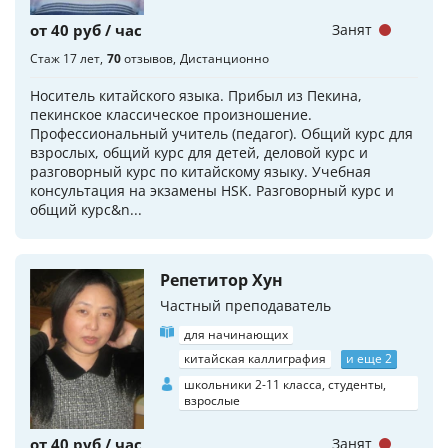
от 40 руб / час
Занят
Стаж 17 лет
70
отзывов
Дистанционно
Носитель китайского языка. Прибыл из Пекина,
пекинское классическое произношение.
Профессиональный учитель (педагог). Общий курс для
взрослых, общий курс для детей, деловой курс и
разговорный курс по китайскому языку. Учебная
консультация на экзамены HSK. Разговорный курс и
общий курс&n...
Репетитор Хун
Частный преподаватель
для начинающих
китайская каллиграфия
и еще 2
школьники 2-11 класса, студенты,
взрослые
от 40 руб / час
Занят