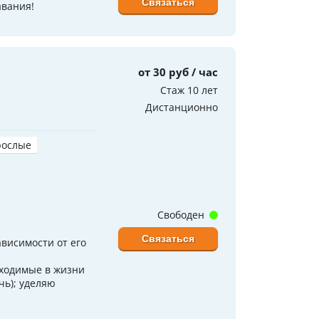
Связаться
авания!
от 30 руб / час
Стаж 10 лет
Дистанционно
рослые
Свободен
Связаться
висимости от его
бходимые в жизни
чь); уделяю