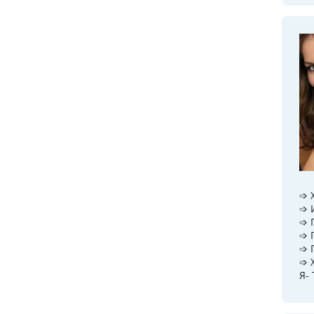
➩ 
➩ 
➩ 
➩ 
➩ 
➩ 
Я- 