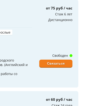
от 75 руб / час
Стаж 6 лет
Дистанционно
рослые
Свободен
родского
Связаться
в. (Английский и
т работы со
от 60 руб / час
Стаж 24 года