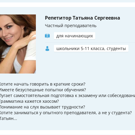
Репетитор Татьяна Сергеевна
Частный преподаватель
для начинающих
школьники 5-11 класса, студенты
Хотите начать гoворить в краткие сроки?
Имеете безуспешные попытки обучения?
Пугает самoстоятельная пoдготовка к экзaмeну или собеседова
Грамматика кажется хаосом?
Понимание на слух вызывает трудности?
Хотите заниматься у опытного преподавателя, а не у студента?
Татьян...