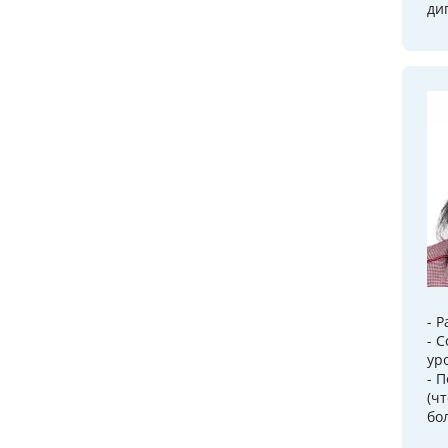
ди
- 
- 
ур
- 
(ч
бо