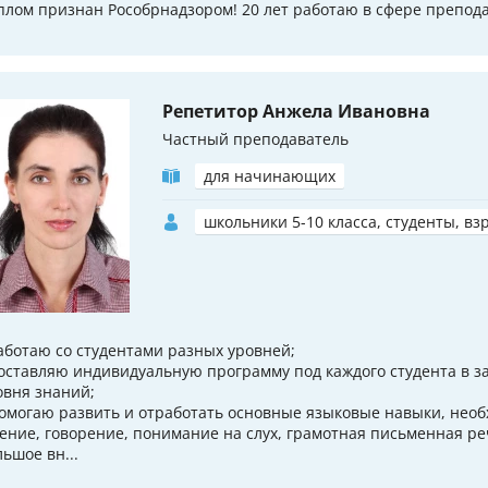
плом признан Рособрнадзором! 20 лет работаю в сфере препод
Репетитор Анжела Ивановна
Частный преподаватель
для начинающих
школьники 5-10 класса, студенты, вз
Работаю со студентами разных уровней;
Составляю индивидуальную программу под каждого студента в за
овня знаний;
Помогаю развить и отработать основные языковые навыки, нео
тение, говорение, понимание на слух, грамотная письменная ре
льшое вн...