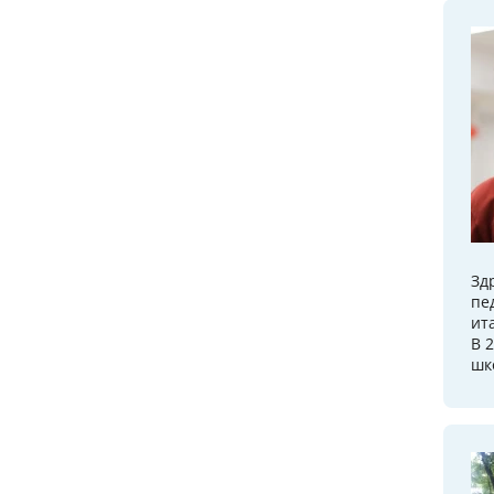
Зд
пе
ит
В 
шк