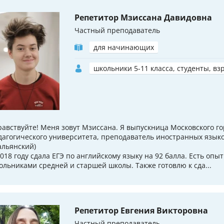
Репетитор Мзиссана Давидовна
Частный преподаватель
для начинающих
школьники 5-11 класса, студенты, вз
равствуйте! Меня зовут Мзиссана. Я выпускница Московского го
дагогического университета, преподаватель иностранных языко
альянский)
2018 году сдала ЕГЭ по английскому языку на 92 балла. Есть опы
ольниками средней и старшей школы. Также готовлю к сда...
Репетитор Евгения Викторовна
Частный преподаватель