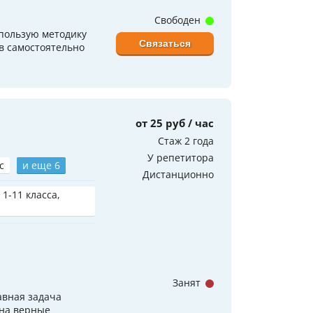
Свободен
пользую методику
Связаться
в самостоятельно
от 25 руб / час
Стаж 2 года
У репетитора
с
и еще 6
Дистанционно
 1-11 класса,
Занят
авная задача
 на верные