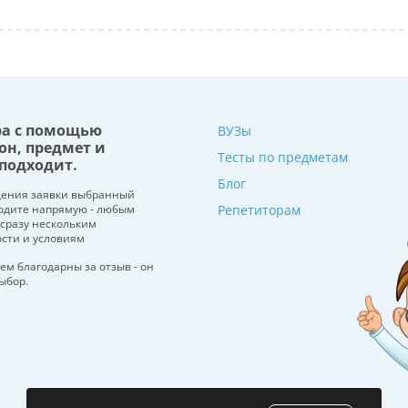
ра с помощью
ВУЗы
он, предмет и
Тесты по предметам
подходит.
Блог
щения заявки выбранный
водите напрямую - любым
Репетиторам
 сразу нескольким
ости и условиям
ем благодарны за отзыв - он
ыбор.