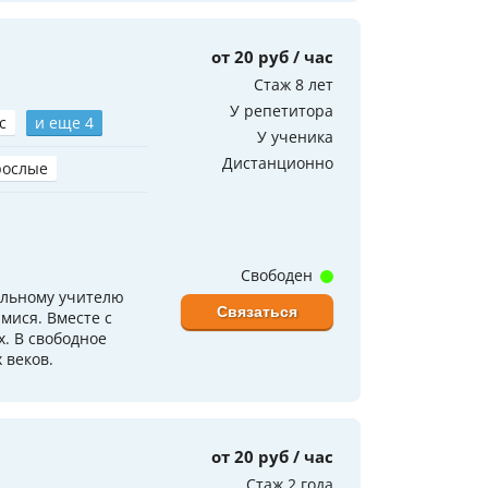
от 20 руб / час
Стаж 8 лет
У репетитора
с
и еще 4
У ученика
Дистанционно
рослые
Свободен
кольному учителю
Связаться
мися. Вместе с
. В свободное
 веков.
от 20 руб / час
Стаж 2 года