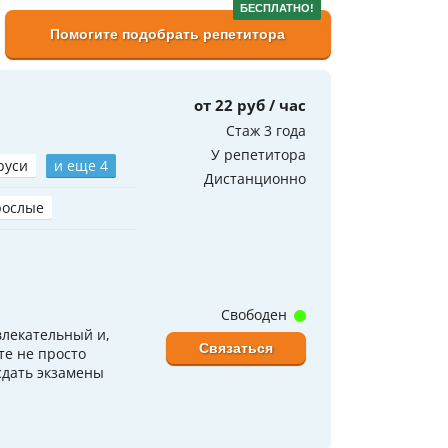
БЕСПЛАТНО!
Помогите подобрать репетитора
от 22 руб / час
Стаж 3 года
У репетитора
руси
и еще 4
Дистанционно
рослые
Свободен
влекательный и,
Связаться
те не просто
сдать экзамены