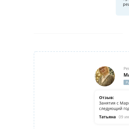
ре
Ре
М
Р
Отзыв:
Занятия с Мар
следующий год
Татьяна
09 и