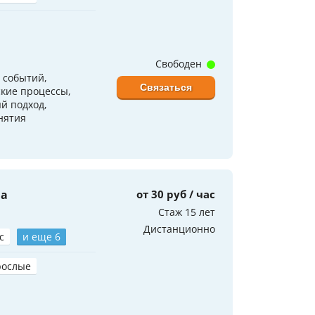
Свободен
 событий,
Связаться
ские процессы,
й подход,
нятия
на
от 30 руб / час
Стаж 15 лет
Дистанционно
с
и еще 6
рослые