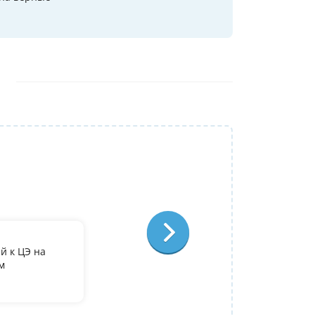
Репетитор:
Лариса Степановна
Французский язык
Отзыв:
й к ЦЭ на
По занятиям с Ларисой Степановной у ме
м
преподаватель, очень довольна, что попа
Полина
09 июля 2026