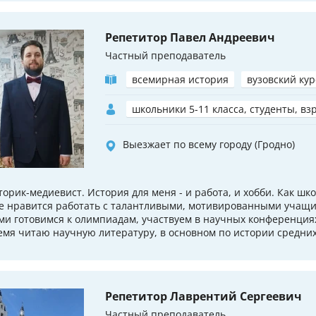
Репетитор Павел Андреевич
Частный преподаватель
всемирная история
вузовский кур
школьники 5-11 класса, студенты, вз
Выезжает по всему городу (Гродно)
торик-медиевист. История для меня - и работа, и хобби. Как ш
е нравится работать с талантливыми, мотивированными учащи
ми готовимся к олимпиадам, участвуем в научных конференциях
емя читаю научную литературу, в основном по истории средних
Репетитор Лаврентий Сергеевич
Частный преподаватель