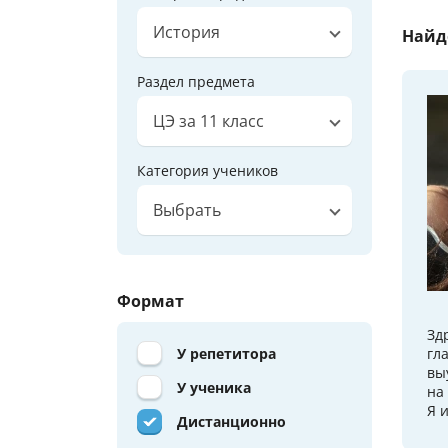
История
Найд
Раздел предмета
ЦЭ за 11 класс
Категория учеников
Выбрать
Формат
Зд
У репетитора
гл
вы
У ученика
на
Я 
Дистанционно