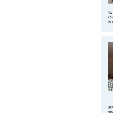
Пр
кр
мы
Вк
пр