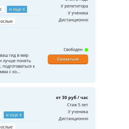
У репетитора
с
и еще 4
У ученика
Дистанционно
рослые
Свободен
ваш гид в мир
Связаться
и лучше понять
 подготовиться к
ма с ко...
от 30 руб / час
Стаж 5 лет
У ученика
и еще 4
Дистанционно
рослые