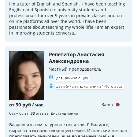
I'm a tutor of English and Spanish. I have been teaching
English and Spanish to university students and
professionals for over 9 years in private classes and on
online platforms all over the world. I have been
passionate about teaching my whole life! I am an expert
in improving students conversa...
Репетитор Анастасия
Александровна
Частный преподаватель
для начинающих
дети 6-7 лет, школьники 1-10 класса
от 30 руб / час
Занят
Стаж 6 лет
33
отзыва
Дистанционно
Владею языком на уровне носителя.Я билингв,
выросла в испаноговорящей семье. Испанский начала
преподавать знакомым, еще во времена учебы в