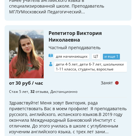
Ранее учитель английского языка в
специализированной школе. Преподаватель
МГЛУМосковский Педагогический...
Репетитор Виктория
Николаевна
Частный преподаватель
для начинающих
ЦТ
и еще 1
дети 4-5 лет, дети 6-7 лет, школьники
1-11 класса, студенты, взрослые
от 30 руб / час
Занят
Стаж 5 лет
32
отзыва
Дистанционно
Здравствуйте! Меня зовут Виктория, рада
приветствовать Вас в моем профиле! Я преподаватель
русского, английского, испанского языков.В 2019 году
окончила Международный Банковский Институт с
отличием. До этого училась в школе с углубленным
изученим английского языка, с трех лет зани...