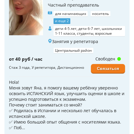
Частный преподаватель
для начинающих
носитель
и еще 2
дети 4-5 лет, дети 6-7 лет, школьники
1-11 класса, студенты, взрослые
Занятия у репетитора
Центральный район
от 40 руб / час
Свободен
Стаж 3 года
У репетитора
Дистанционно
Связаться
Hola!
Меня зовут Яна, я помогу вашему ребёнку уверенно
освоить ИСПАНСКИЙ язык, улучшить оценки в школе и
успешно подготовиться к экзаменам.
Почему стоит заниматься со мной?
✅ Родилась в Испании и несколько лет обучалась в
испанской школе.
✅ Имею большой опыт общения с носителями языка.
✅ Поб...