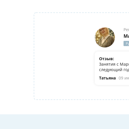
Ре
М
Р
Отзыв:
Занятия с Мар
следующий год
Татьяна
09 и