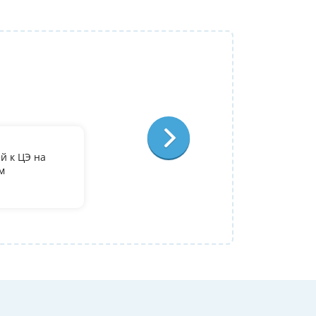
Репетитор:
Лариса Степановна
Французский язык
Отзыв:
й к ЦЭ на
По занятиям с Ларисой Степановной у ме
м
преподаватель, очень довольна, что попа
Полина
09 июля 2026