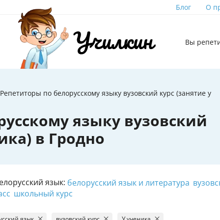
Блог
О п
Вы репет
Репетиторы по белорусскому языку вузовский курс (занятие у
русскому языку вузовский
ика) в Гродно
елорусский язык:
белорусский язык и литература
вузовс
асс
школьный курс
усский язык
вузовский курс
У ученика