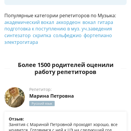
Популярные категории репетиторов по Музыка:
академический вокал
аккордеон
вокал
гитара
подготовка к поступлению в муз. уч.заведения
синтезатор
скрипка
сольфеджио
фортепиано
электрогитара
Более 1500 родителей оценили
работу репетиторов
Репетитор:
Марина Петровна
Русский язык
Отзыв:
Занятия с Мариной Петровной проходят хорошо, все
нравится. Готовимся с ней к ЦЭ на следующий год,