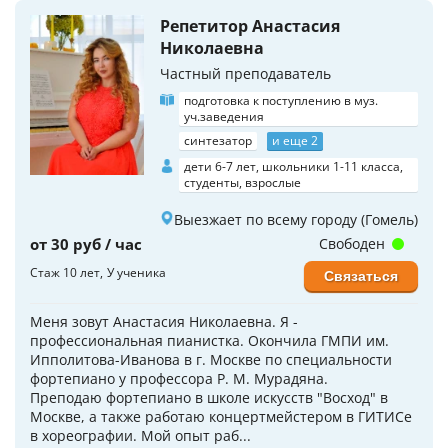
Репетитор Анастасия
Николаевна
Частный преподаватель
подготовка к поступлению в муз.
уч.заведения
синтезатор
и еще 2
дети 6-7 лет, школьники 1-11 класса,
студенты, взрослые
Выезжает по всему городу (Гомель)
от 30 руб / час
Свободен
Стаж 10 лет
У ученика
Связаться
Меня зовут Анастасия Николаевна. Я -
профессиональная пианистка. Окончила ГМПИ им.
Ипполитова-Иванова в г. Москве по специальности
фортепиано у профессора Р. М. Мурадяна.
Преподаю фортепиано в школе искусств "Восход" в
Москве, а также работаю концертмейстером в ГИТИСе
в хореографии. Мой опыт раб...