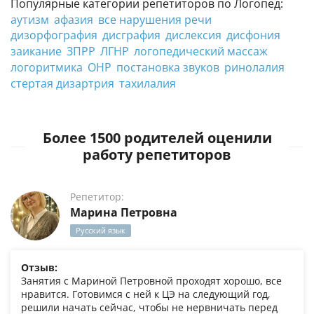
Популярные категории репетиторов по Логопед:
аутизм
афазия
все нарушения речи
дизорфография
дисграфия
дислексия
дисфония
заикание
ЗПРР
ЛГНР
логопедический массаж
логоритмика
ОНР
постановка звуков
ринолалия
стертая дизартрия
тахилалия
Более 1500 родителей оценили
работу репетиторов
Репетитор:
Марина Петровна
Русский язык
Отзыв:
Занятия с Мариной Петровной проходят хорошо, все
нравится. Готовимся с ней к ЦЭ на следующий год,
решили начать сейчас, чтобы не нервничать перед