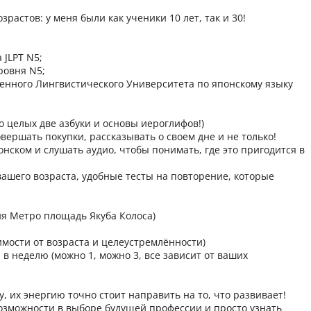
астов: у меня были как ученики 10 лет, так и 30!
JLPT N5;
ровня N5;
венного Лингвистического Университета по японскому языку
о целых две азбуки и основы иероглифов!)
овершать покупки, рассказывать о своем дне и не только!
онском и слушать аудио, чтобы понимать, где это пригодится в
вашего возраста, удобные тесты на повторение, которые
ия Метро площадь Якуба Колоса)
симости от возраста и целеустремлённости)
 в неделю (можно 1, можно 3, все зависит от ваших
у, их энергию точно стоит направить на то, что развивает!
озможности в выборе будущей профессии и просто узнать