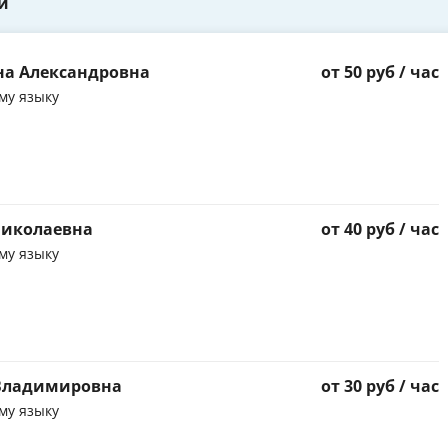
и
на Александровна
от 50 руб / час
му языку
Николаевна
от 40 руб / час
му языку
 Владимировна
от 30 руб / час
му языку