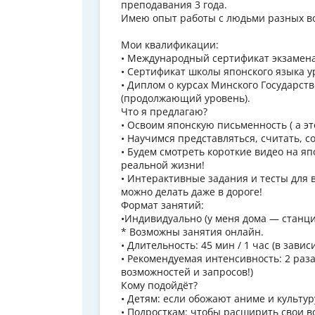
преподавания 3 года.
Имею опыт работы с людьми разных возр
Мои квалификации:
• Международный сертификат экзамена 
• Сертификат школы японского языка у
• Диплом о курсах Минского Государст
(продолжающий уровень).
Что я предлагаю?
• Освоим японскую письменность ( а эт
• Научимся представляться, считать, с
• Будем смотреть короткие видео на яп
реальной жизни!
• Интерактивные задания и тесты для 
можно делать даже в дороге!
Формат занятий:
•Индивидуально (у меня дома — станц
* Возможны занятия онлайн.
• Длительность: 45 мин / 1 час (в зави
• Рекомендуемая интенсивность: 2 раза
возможностей и запросов!)
Кому подойдёт?
• Детям: если обожают аниме и культур
• Подросткам: чтобы расширить свои в