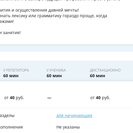
вития и осуществления давней мечты!
нать лексику или грамматику гораздо проще, когда
ажами!
и занятия!
У РЕПЕТИТОРА
У УЧЕНИКА
ДИСТАНЦИОННО
60 мин
60 мин
60 мин
от
40
руб.
—
от
40
руб.
азделы
для начинающих
ополнения
Не указаны