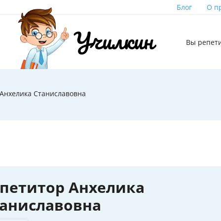
Блог
О п
Вы репет
 Анхелика Станиславовна
петитор Анхелика
аниславовна