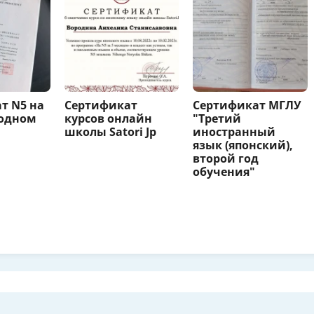
т N5 на
Сертификат
Сертификат МГЛУ
одном
курсов онлайн
"Третий
школы Satori Jp
иностранный
язык (японский),
второй год
обучения"