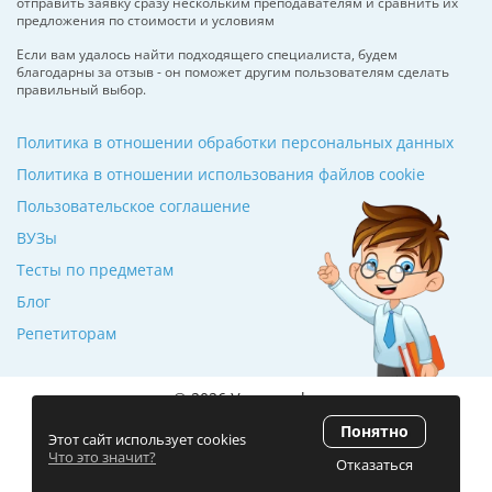
отправить заявку сразу нескольким преподавателям и сравнить их
предложения по стоимости и условиям
Если вам удалось найти подходящего специалиста, будем
благодарны за отзыв - он поможет другим пользователям сделать
правильный выбор.
Политика в отношении обработки персональных данных
Политика в отношении использования файлов cookie
Пользовательское соглашение
ВУЗы
Тесты по предметам
Блог
Репетиторам
© 2026 Училкин.by
Понятно
Рейтинг 5.0
(120 отзывов)
Этот сайт использует cookies
Что это значит?
Отказаться
Разработка сайта
ZmitroC.by
™