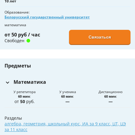
10 лет
Образование
Белорусский государственный университет
математика
от 50 руб / час
Связаться
Свободен
Предметы
Математика
У репетитора
У ученика
Дистанционно
60 мин
:
60 мин
:
60 мин
:
от
50
руб.
—
—
Разделы
алгебра
,
геометрия
,
школьный курс
,
ИА за 9 класс
,
ЦТ
,
ЦЭ
за 11 класс