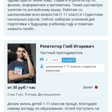
Здравствуйте! Меня зовут Софья и я репетитор по
физике, информатике и математике. Также рассмотрю
занятия по английскому языку. Работаю со
школьниками всех возрастов (1-11 класс) и студентами
начальных курсов. Сейчас набираю учеников для
подготовки к будущему учебному году и помогаю
закрыть пробе...
Репетитор Глеб Игоревич
Частный преподаватель
C
c++
и еще 8
школьники 1-11 класса, студенты,
взрослые
от 30 руб / час
Занят
Стаж 7 лет
1
отзыв
Дистанционно
Делаю жизнь детей 1-11 классов проще, благодаря
новому взгляду на образование. Успей поступить на