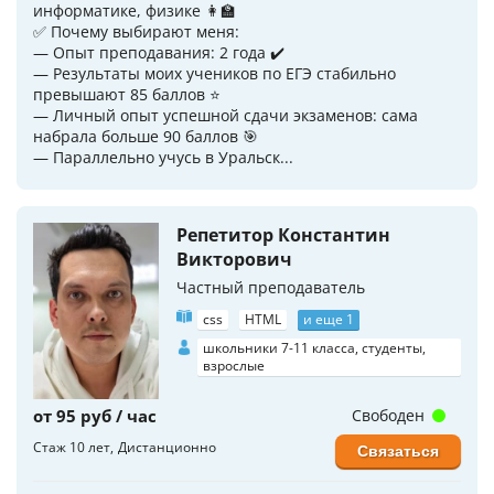
информатике, физике 👩‍🏫
✅ Почему выбирают меня:
— Опыт преподавания: 2 года ✔️
— Результаты моих учеников по ЕГЭ стабильно
превышают 85 баллов ⭐️
— Личный опыт успешной сдачи экзаменов: сама
набрала больше 90 баллов 🎯
— Параллельно учусь в Уральск...
Репетитор Константин
Викторович
Частный преподаватель
css
HTML
и еще 1
школьники 7-11 класса, студенты,
взрослые
от 95 руб / час
Свободен
Стаж 10 лет
Дистанционно
Связаться