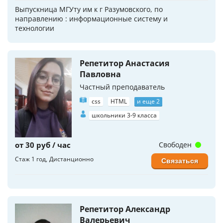
Выпускница МГУту им к г Разумовского, по
направлению : информационные систему и
технологии
Репетитор Анастасия
Павловна
Частный преподаватель
css
HTML
и еще 2
школьники 3-9 класса
от 30 руб / час
Свободен
Стаж 1 год
Дистанционно
Связаться
Репетитор Александр
Валерьевич