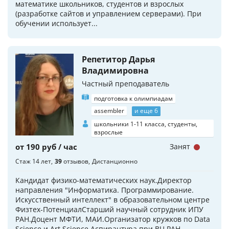
математике школьников, студентов и взрослых
(разработке сайтов и управлением серверами). При
обучении использует...
Репетитор Дарья
Владимировна
Частный преподаватель
подготовка к олимпиадам
assembler
и еще 6
школьники 1-11 класса, студенты,
взрослые
от 190 руб / час
Занят
Стаж 14 лет
39
отзывов
Дистанционно
Кандидат физико-математических наук.Директор
направления "Информатика. Программирование.
Искусственный интеллект" в образовательном центре
Физтех-ПотенциалСтарший научный сотрудник ИПУ
РАН.Доцент МФТИ, МАИ.Организатор кружков по Data
Science и Art Science.Аспирантура при ВЦ РАН