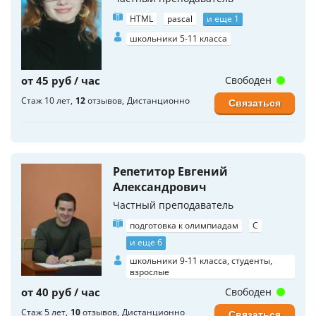
HTML
pascal
и еще 1
школьники 5-11 класса
от 45 руб / час
Свободен
Стаж 10 лет
12
отзывов
Дистанционно
Связаться
Репетитор Евгений
Александрович
Частный преподаватель
подготовка к олимпиадам
C
и еще 6
школьники 9-11 класса, студенты,
взрослые
от 40 руб / час
Свободен
Стаж 5 лет
10
отзывов
Дистанционно
Связаться