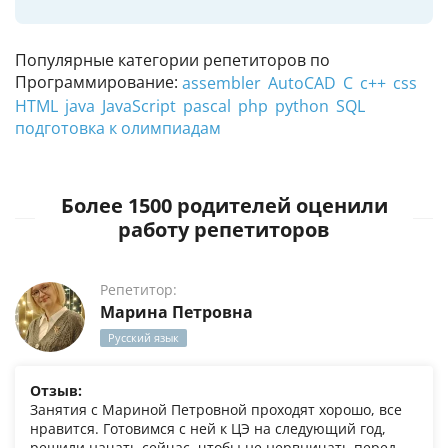
Популярные категории репетиторов по
Программирование:
assembler
AutoCAD
C
c++
css
HTML
java
JavaScript
pascal
php
python
SQL
подготовка к олимпиадам
Более 1500 родителей оценили
работу репетиторов
Репетитор:
Марина Петровна
Русский язык
Отзыв:
Занятия с Мариной Петровной проходят хорошо, все
нравится. Готовимся с ней к ЦЭ на следующий год,
решили начать сейчас, чтобы не нервничать перед