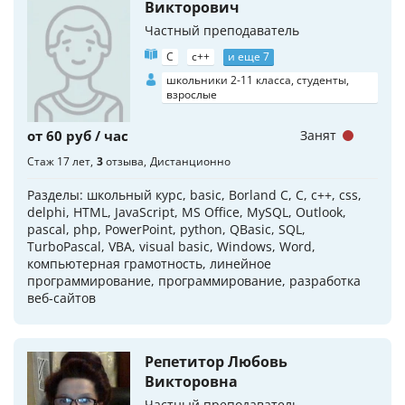
Викторович
Частный преподаватель
C
c++
и еще 7
школьники 2-11 класса, студенты,
взрослые
от 60 руб / час
Занят
Стаж 17 лет
3
отзыва
Дистанционно
Разделы: школьный курс, basic, Borland C, C, c++, css,
delphi, HTML, JavaScript, MS Office, MySQL, Outlook,
pascal, php, PowerPoint, python, QBasic, SQL,
TurboPascal, VBA, visual basic, Windows, Word,
компьютерная грамотность, линейное
программирование, программирование, разработка
веб-сайтов
Репетитор Любовь
Викторовна
Частный преподаватель