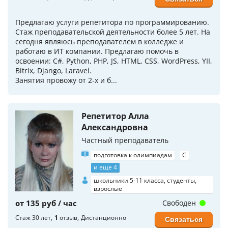
Предлагаю услуги репетитора по программированию.
Стаж преподавательской деятельности более 5 лет. На
сегодня являюсь преподавателем в колледже и
работаю в ИТ компании. Предлагаю помочь в
освоении: C#, Python, PHP, JS, HTML, CSS, WordPress, YII,
Bitrix, Django, Laravel.
Занятия провожу от 2-х и б...
Репетитор Алла
Александровна
Частный преподаватель
подготовка к олимпиадам
C
и еще 4
школьники 5-11 класса, студенты,
взрослые
от 135 руб / час
Свободен
Стаж 30 лет
1
отзыв
Дистанционно
Связаться