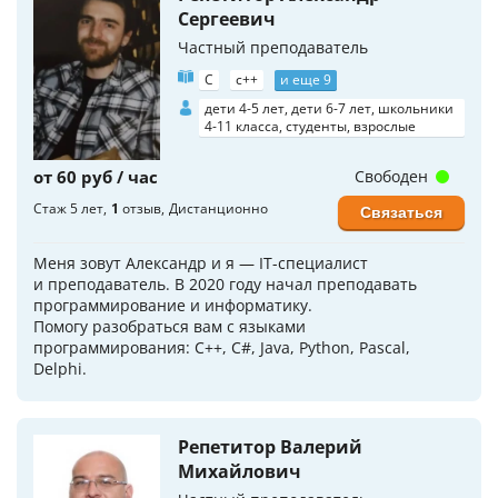
Сергеевич
Частный преподаватель
C
c++
и еще 9
дети 4-5 лет, дети 6-7 лет, школьники
4-11 класса, студенты, взрослые
от 60 руб / час
Свободен
Стаж 5 лет
1
отзыв
Дистанционно
Связаться
Меня зовут Александр и я — IT-специалист
и преподаватель. В 2020 году начал преподавать
программирование и информатику.
Помогу разобраться вам с языками
программирования: С++, C#, Java, Python, Pascal,
Delphi.
Репетитор Валерий
Михайлович