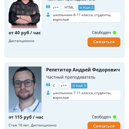
c++
HTML
и еще 2
школьники 8-11 класса, студенты,
взрослые
от 40 руб / час
Свободен
Дистанционно
Связаться
Репетитор Андрей Федорович
Частный преподаватель
C
c++
и еще 3
школьники 7-11 класса, студенты,
взрослые
от 115 руб / час
Свободен
Стаж 10 лет
Дистанционно
Связаться