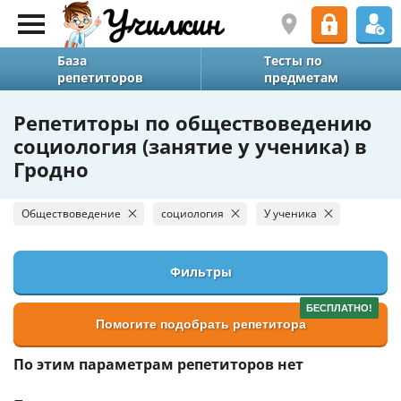
База
Тесты по
репетиторов
предметам
Репетиторы по обществоведению
социология (занятие у ученика) в
Гродно
Обществоведение
социология
У ученика
Фильтры
БЕСПЛАТНО!
Помогите подобрать репетитора
По этим параметрам репетиторов нет