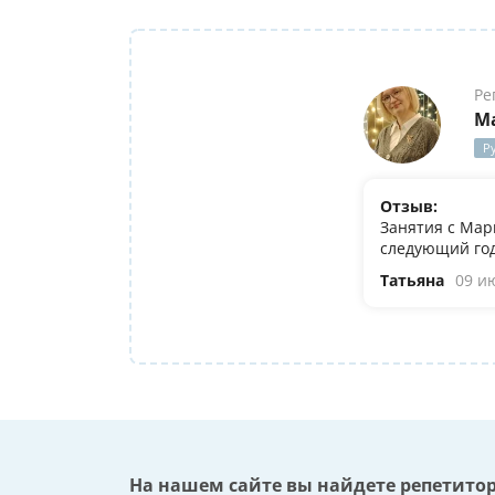
Ре
М
Р
Отзыв:
Занятия с Мар
следующий год
Татьяна
09 и
На нашем сайте вы найдете репетито