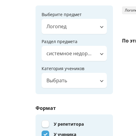
Логоп
Выберите предмет
Логопед
По э
Раздел предмета
системное недоразвитие речи при ИН
Категория учеников
Выбрать
Формат
У репетитора
У ученика