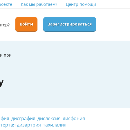
роекте
Как мы работаем?
Центр помощи
Войти
Зарегистрироваться
итор?
чи при
у
афия
дисграфия
дислексия
дисфония
стертая дизартрия
тахилалия