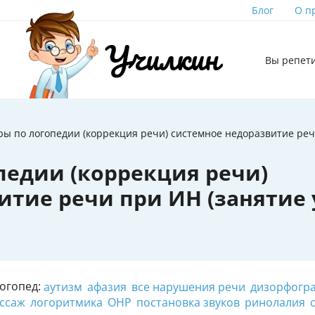
Блог
О п
Вы репет
ры по логопедии (коррекция речи) системное недоразвитие ре
педии (коррекция речи)
итие речи при ИН (занятие 
огопед:
аутизм
афазия
все нарушения речи
дизорфогр
ссаж
логоритмика
ОНР
постановка звуков
ринолалия