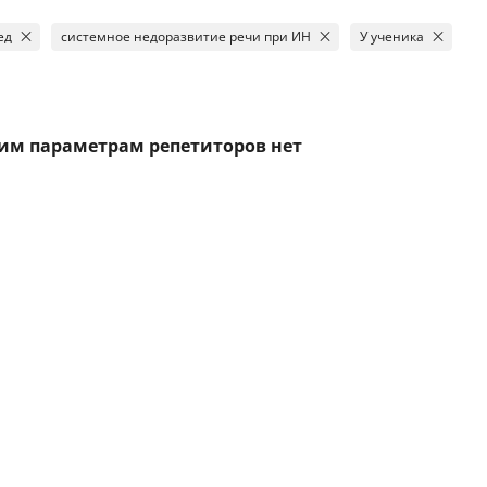
ед
системное недоразвитие речи при ИН
У ученика
тим параметрам репетиторов нет