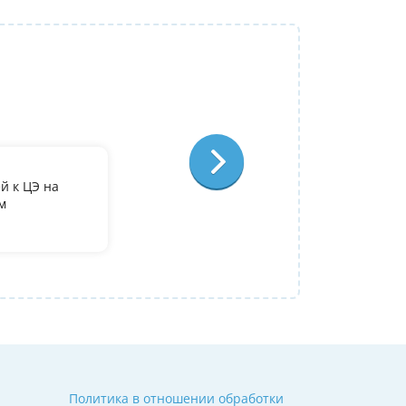
Репетитор:
Лариса Степановна
Французский язык
Отзыв:
й к ЦЭ на
По занятиям с Ларисой Степановной у ме
м
преподаватель, очень довольна, что попа
Полина
09 июля 2026
Политика в отношении обработки