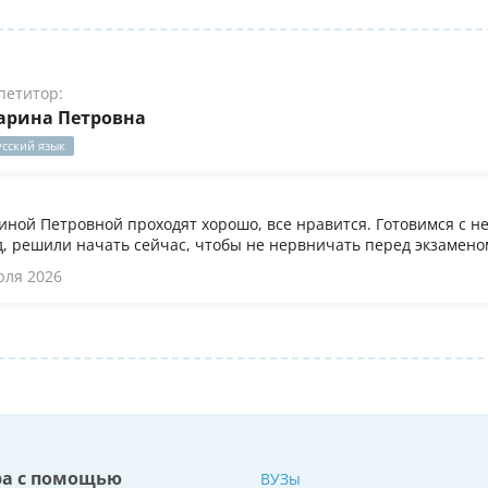
петитор:
арина Петровна
усский язык
иной Петровной проходят хорошо, все нравится. Готовимся с не
, решили начать сейчас, чтобы не нервничать перед экзамено
юля 2026
ра с помощью
ВУЗы