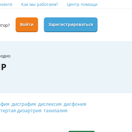
роекте
Как мы работаем?
Центр помощи
Войти
Зарегистрироваться
итор?
родно
НР
афия
дисграфия
дислексия
дисфония
стертая дизартрия
тахилалия