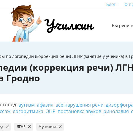
Блог
О п
Вы репет
ы по логопедии (коррекция речи) ЛГНР (занятие у ученика) в Г
педии (коррекция речи) ЛГ
 в Гродно
огопед:
аутизм
афазия
все нарушения речи
дизорфогр
ссаж
логоритмика
ОНР
постановка звуков
ринолалия
ед
ЛГНР
У ученика