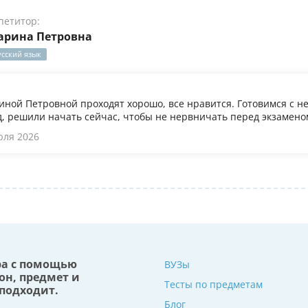
петитор:
арина Петровна
усский язык
иной Петровной проходят хорошо, все нравится. Готовимся с не
, решили начать сейчас, чтобы не нервничать перед экзамено
юля 2026
ра с помощью
ВУЗы
он, предмет и
Тесты по предметам
подходит.
Блог