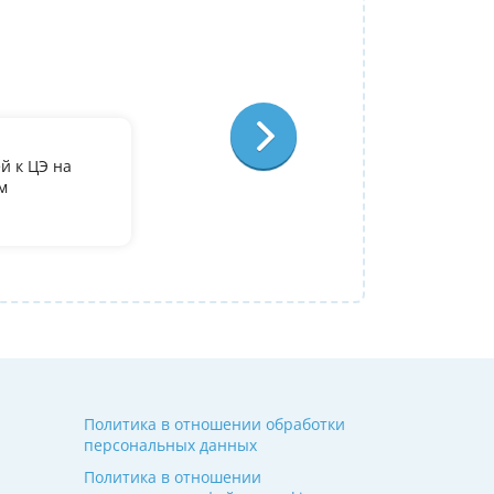
Репетитор:
Лариса Степановна
Французский язык
Отзыв:
й к ЦЭ на
По занятиям с Ларисой Степановной у ме
м
преподаватель, очень довольна, что попа
Полина
09 июля 2026
Политика в отношении обработки
персональных данных
Политика в отношении