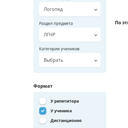
Логопед
По э
Раздел предмета
ЛГНР
Категория учеников
Выбрать
Формат
У репетитора
У ученика
Дистанционно