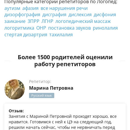
Популярные категории репетиторов по Логопед:
аутизм
афазия
все нарушения речи
дизорфография
дисграфия
дислексия
дисфония
заикание
ЗПРР
ЛГНР
логопедический массаж
логоритмика
ОНР
постановка звуков
ринолалия
стертая дизартрия
тахилалия
Более 1500 родителей оценили
работу репетиторов
Репетитор:
Марина Петровна
Русский язык
Отзыв:
Занятия с Мариной Петровной проходят хорошо, все
нравится. Готовимся с ней к ЦЭ на следующий год,
решили начать сейчас, чтобы не нервничать перед