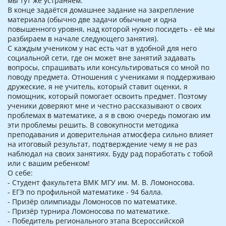
мы тут же устраняем.
В конце задаётся домашнее задание на закрепление
материала (обычно две задачи обычные и одна
повышенного уровня, над которой нужно посидеть - её мы
разбираем в начале следующего занятия).
С каждым учеником у нас есть чат в удобной для него
социальной сети, где он может вне занятий задавать
вопросы, спрашивать или консультироваться со мной по
поводу предмета. Отношения с учениками я поддерживаю
дружеские, я не учитель, который ставит оценки, я
помощник, который помогает освоить предмет. Поэтому
ученики доверяют мне и честно рассказывают о своих
проблемах в математике, а я в свою очередь помогаю им
эти проблемы решить. В совокупности методика
преподавания и доверительная атмосфера сильно влияет
на итоговый результат, подтверждение чему я не раз
наблюдал на своих занятиях. Буду рад поработать с тобой
или с вашим ребенком!
О себе:
- Студент факультета ВМК МГУ им. М. В. Ломоносова.
- ЕГЭ по профильной математике - 94 балла.
- Призёр олимпиады Ломоносов по математике.
- Призёр турнира Ломоносова по математике.
- Победитель регионального этапа Всероссийской