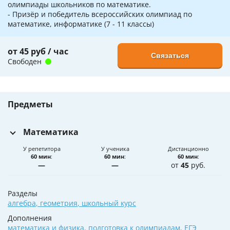
олимпиады школьников по математике.
- Призёр и победитель всероссийских олимпиад по
математике, информатике (7 - 11 классы)
от 45 руб / час
Связаться
Свободен
Предметы
Математика
У репетитора
У ученика
Дистанционно
60 мин
:
60 мин
:
60 мин
:
—
—
от
45
руб.
Разделы
алгебра
,
геометрия
,
школьный курс
Дополнения
математика и физика
,
подготовка к олимпиадам
,
ЕГЭ