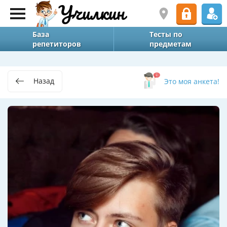
База
Тесты по
репетиторов
предметам
Назад
Это моя анкета!