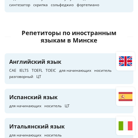
синтезатор
скрипка
сольфеджио
фортепиано
Репетиторы по иностранным
языкам
в Минске
Английский язык
CAE
IELTS
TOEFL
TOEIC
для начинающих
носитель
разговорный
ЦТ
Испанский язык
для начинающих
носитель
ЦТ
Итальянский язык
для начинающих
носитель