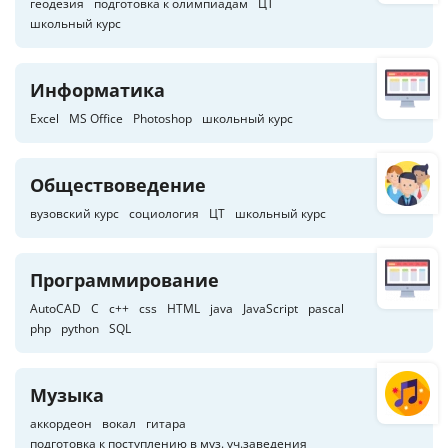
геодезия
подготовка к олимпиадам
ЦТ
школьный курс
Информатика
Excel
MS Office
Photoshop
школьный курс
Обществоведение
вузовский курс
социология
ЦТ
школьный курс
Программирование
AutoCAD
C
c++
css
HTML
java
JavaScript
pascal
php
python
SQL
Музыка
аккордеон
вокал
гитара
подготовка к поступлению в муз. уч.заведения