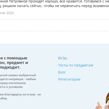
иной Петровной проходят хорошо, все нравится. Готовимся с не
, решили начать сейчас, чтобы не нервничать перед экзамено
юля 2026
ра с помощью
ВУЗы
он, предмет и
Тесты по предметам
подходит.
Блог
щения заявки выбранный
водите напрямую - любым
Репетиторам
 сразу нескольким
ости и условиям
ем благодарны за отзыв - он
ыбор.