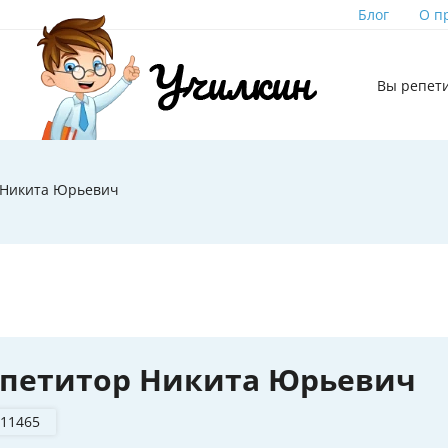
Блог
О п
Вы репет
 Никита Юрьевич
епетитор Никита Юрьевич
 11465